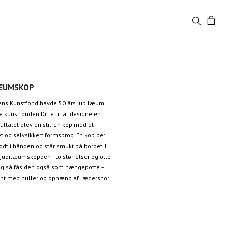
LÆUMSKOP
ens Kunstfond havde 50 års jubilæum
 kunstfonden Ditte til at designe en
ultatet blev en stilren kop med et
t og selvsikkert formsprog. En kop der
odt i hånden og står smukt på bordet. I
 jubilæumskoppen i to størrelser og otte
 Og så fås den også som hængepotte –
ant med huller og ophæng af lædersnor.