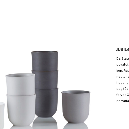
JUBI
Da Stat
udvalgte
kop. Res
nedtone
ligger g
dag fås
farver.
en vari