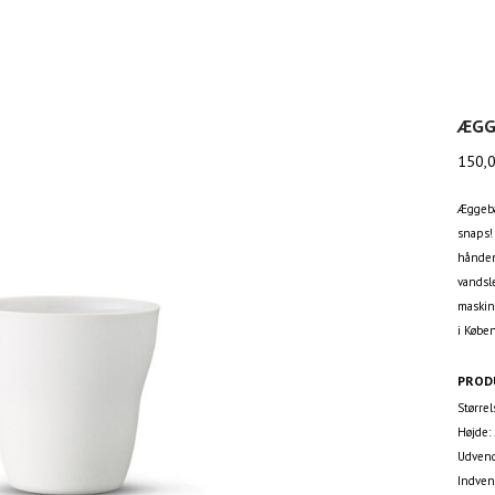
ÆGG
150,
Æggebæg
snaps! 
hånden
vandsle
maskin
i Købe
PROD
Størrel
Højde:
Udvend
Indven