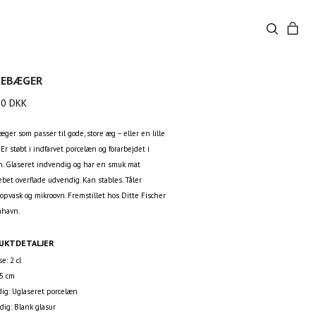
EBÆGER
00
DKK
er som passer til gode, store æg – eller en lille
Er støbt i indfarvet porcelæn og forarbejdet i
. Glaseret indvendig og har en smuk mat
bet overflade udvendig. Kan stables. Tåler
opvask og mikroovn. Fremstillet hos Ditte Fischer
nhavn.
UKTDETALJER
se: 2 cl
 5 cm
ig: Uglaseret porcelæn
dig: Blank glasur