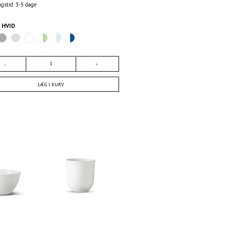
ngstid: 3-5 dage
E
HVID
LÆG I KURV