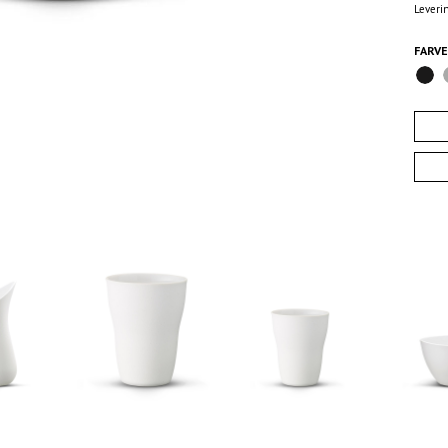
Leveri
FARV