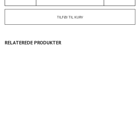
TILFØJ TIL KURV
RELATEREDE PRODUKTER
LATTEKRUS
KOP/SKÅL MIKRO
KOP/SKÅL LILLE
225,00
DKK
175,00
DKK
200,00
DKK