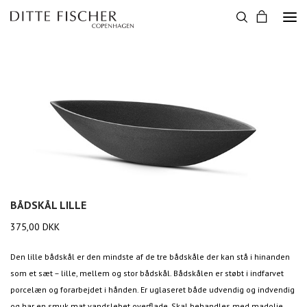
BÅDSKÅL LILLE
375,00
DKK
Den lille bådskål er den mindste af de tre bådskåle der kan stå i hinanden
som et sæt – lille, mellem og stor bådskål. Bådskålen er støbt i indfarvet
porcelæn og forarbejdet i hånden. Er uglaseret både udvendig og indvendig
og har en smuk mat vandslebet overflade. Skal behandles med madolie