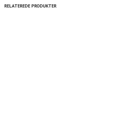
RELATEREDE PRODUKTER
SALTKAR
RØRVASE 3 RØR
RØRVASE 2 RØR
175,00
DKK
450,00
DKK
300,00
DKK
KLASSISK VASE MIKRO
JUBILÆUMSKOP ESPRESSO
JUBILÆUMSKOP
275,00
DKK
175,00
DKK
225,00
DKK