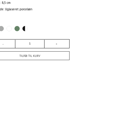
: 8,5 cm
ade: Uglaseret porcelæn
TILFØJ TIL KURV