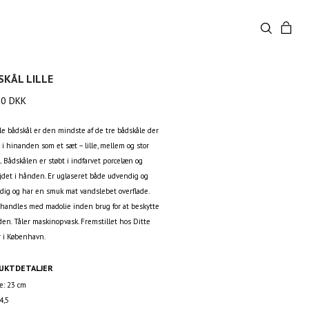
SKÅL LILLE
00
DKK
le bådskål er den mindste af de tre bådskåle der
 i hinanden som et sæt – lille, mellem og stor
. Bådskålen er støbt i indfarvet porcelæn og
ejdet i hånden. Er uglaseret både udvendig og
dig og har en smuk mat vandslebet overflade.
ehandles med madolie inden brug for at beskytte
den. Tåler maskinopvask. Fremstillet hos Ditte
r i København.
UKTDETALJER
: 23 cm
4,5