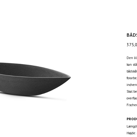
BÅD
375,
Den lil
kan stå
bådskål
forarb
indven
Skal b
overfla
Fische
PROD
Længde
Højde: 