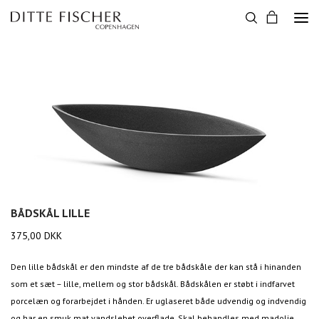
BÅDSKÅL LILLE
375,00
DKK
Den lille bådskål er den mindste af de tre bådskåle der kan stå i hinanden
som et sæt – lille, mellem og stor bådskål. Bådskålen er støbt i indfarvet
porcelæn og forarbejdet i hånden. Er uglaseret både udvendig og indvendig
og har en smuk mat vandslebet overflade. Skal behandles med madolie