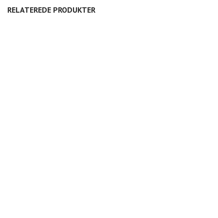
RELATEREDE PRODUKTER
SALTKAR
RØRVASE 3 RØR
RØRVASE 2 RØR
175,00
DKK
450,00
DKK
300,00
DKK
KLASSISK VASE MIKRO
JUBILÆUMSKOP ESPRESSO
JUBILÆUMSKOP
275,00
DKK
175,00
DKK
225,00
DKK