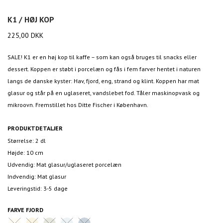
K1 / HØJ KOP
225,00
DKK
SALE! K1 er en høj kop til kaffe – som kan også bruges til snacks eller
dessert. Koppen er støbt i porcelæn og fås i fem farver hentet i naturen
langs de danske kyster: Hav, fjord, eng, strand og klint. Koppen har mat
glasur og står på en uglaseret, vandslebet fod. Tåler maskinopvask og
mikroovn. Fremstillet hos Ditte Fischer i København.
PRODUKTDETALJER
Størrelse: 2 dl
Højde: 10 cm
Udvendig: Mat glasur/uglaseret porcelæn
Indvendig: Mat glasur
Leveringstid: 3-5 dage
FARVE
FJORD