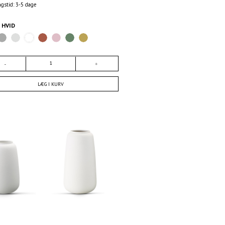
ngstid: 3-5 dage
E
HVID
LÆG I KURV