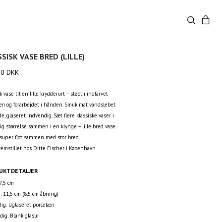
SISK VASE BRED (LILLE)
00
DKK
k vase til en lille krydderurt – støbt i indfarvet
æn og forarbejdet i hånden. Smuk mat vandslebet
de, glaseret indvendig. Sæt flere klassiske vaser i
lig størrelse sammen i en klynge – lille bred vase
x super flot sammen med stor bred
remstillet hos Ditte Fischer i København.
UKTDETALJER
7,5 cm
: 11,5 cm (8,5 cm åbning)
ig: Uglaseret porcelæn
dig: Blank glasur