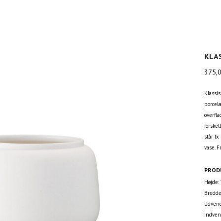
KLAS
375,
Klassis
porcel
overfla
forskel
står f
vase. F
PROD
Højde: 
Bredde
Udvend
Indven