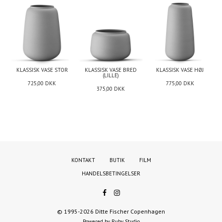
KLASSISK VASE STOR
KLASSISK VASE BRED
KLASSISK VASE HØJ
(LILLE)
725,00
DKK
775,00
DKK
375,00
DKK
KONTAKT
BUTIK
FILM
HANDELSBETINGELSER
© 1995-2026 Ditte Fischer Copenhagen
Powered by Ruby Studio