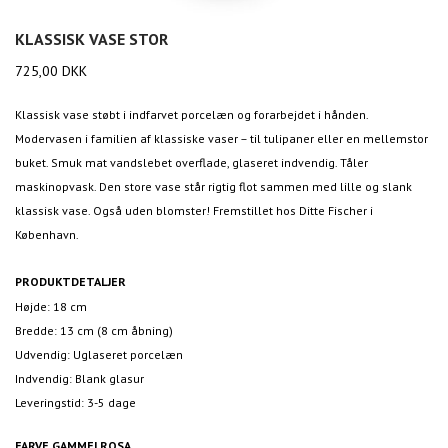
KLASSISK VASE STOR
725,00
DKK
Klassisk vase støbt i indfarvet porcelæn og forarbejdet i hånden.
Modervasen i familien af klassiske vaser – til tulipaner eller en mellemstor
buket. Smuk mat vandslebet overflade, glaseret indvendig. Tåler
maskinopvask. Den store vase står rigtig flot sammen med lille og slank
klassisk vase. Også uden blomster! Fremstillet hos Ditte Fischer i
København.
PRODUKTDETALJER
Højde: 18 cm
Bredde: 13 cm (8 cm åbning)
Udvendig: Uglaseret porcelæn
Indvendig: Blank glasur
Leveringstid: 3-5 dage
FARVE
GAMMELROSA