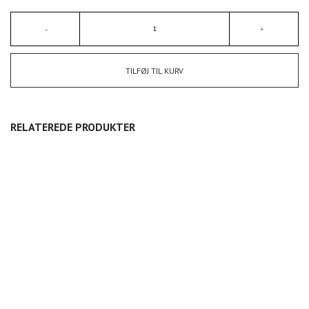
TILFØJ TIL KURV
RELATEREDE PRODUKTER
KLASSISK VASE SLANK
KLASSISK VASE MIKRO
KLASSISK VASE MEGA
575,00
DKK
275,00
DKK
2.775,00
DKK