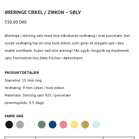
ØRERINGE CIRKEL / ZIRKON – SØLV
350,00
DKK
Øreringe i sterling sølv med lille håndlavet vedhæng i mat porcelæn. Det
runde vedhæng har en lille hvid zirkon, som giver et elegant spil i den
matte overflade. Super sød lille ørering! Fås også i forgyldt og rhodineret
sølv. Fremstillet hos Ditte Fischer i København.
PRODUKTDETALJER
Størrelse: 15 mm ring
Vedhæng: 9 mm cirkel / hvid zirkon
Materiale: Sterling sølv 925 / porcelæn
Leveringstids: 3-5 dage
FARVE
GRÅ