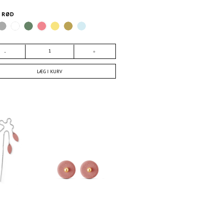
E
RØD
LÆG I KURV