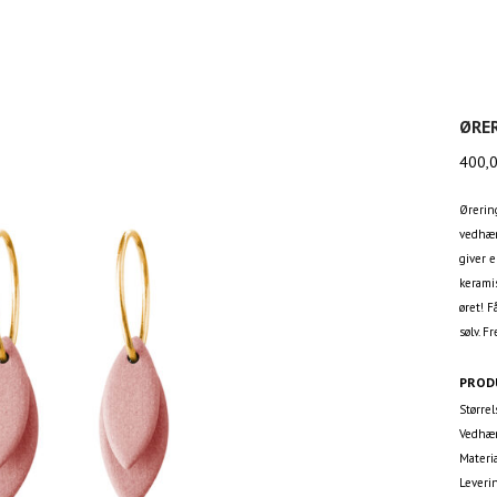
ØRE
400,
Ørerin
vedhæn
giver e
keramis
øret! F
sølv. F
PROD
Større
Vedhæn
Materia
Leveri