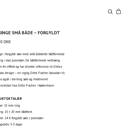
RINGE SMÅ BÅDE – FORGYLDT
00
DKK
ge i forgyldt sølv med små dobbelte bådformede
g i mat porcelæn. De bådformede vedhæng
n fin effekt og har direkte reference til Dittes
ke design – en rigtig Ditte Fischer klassiker til
ås også i sterling sølv og rhodineret
remstillet hos Ditte Fischer i København.
UKTDETALJER
lse: 15 mm ring
g: 15 + 20 mm bådform
le: 24 K forgyldt sølv / porcelæn
ngstids: 3-5 dage