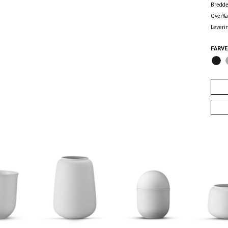
Bredde
Overfl
Leveri
FARV