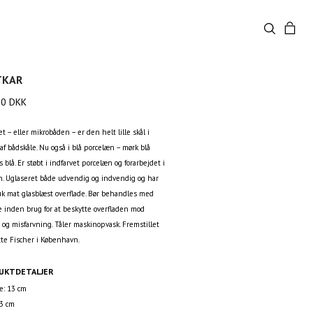
TKAR
00
DKK
et – eller mikrobåden – er den helt lille skål i
af bådskåle. Nu også i blå porcelæn – mørk blå
ys blå. Er støbt i indfarvet porcelæn og forarbejdet i
. Uglaseret både udvendig og indvendig og har
k mat glasblæst overflade. Bør behandles med
e inden brug for at beskytte overfladen mod
 og misfarvning. Tåler maskinopvask. Fremstillet
tte Fischer i København.
UKTDETALJER
: 13 cm
 3 cm