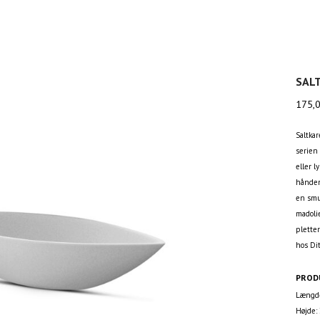
SAL
175,
Saltkar
serien 
eller l
hånden
en smu
madoli
pletter
hos Di
PROD
Længde
Højde: