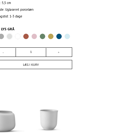
: 5,5 cm
ade: Uglaseret porcelæn
ngstid: 1-3 dage
E
LYS GRÅ
LÆG I KURV