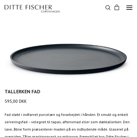
TALLERKEN FAD
595,00
DKK
Fad støbt i indfarvet porcelæn og forarbejdet i hånden. Et smukt og enkelt
serveringsfad – velegnet til tapas, aftensmad eller som dæktallerken. Den
lave, åbne form præsenterer maden på en indbydende måde. Glaseret på
oversiden. Tåler maskinopvask og mikroovn. Fremstillet hos Ditte Fischer i