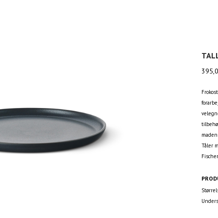
TALL
395,
Frokost
forarbe
velegne
tilbeh
maden 
Tåler 
Fische
PROD
Størrel
Unders