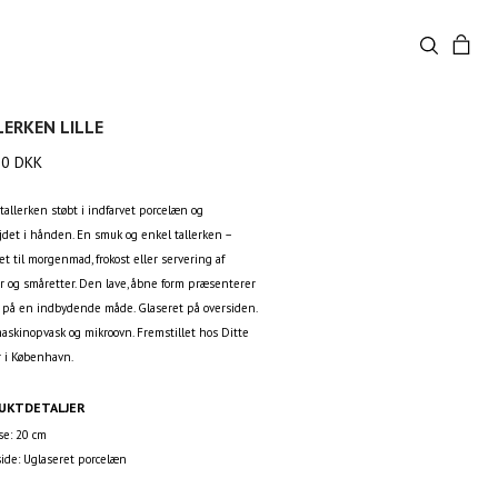
ERKEN LILLE
00
DKK
tallerken støbt i indfarvet porcelæn og
jdet i hånden. En smuk og enkel tallerken –
t til morgenmad, frokost eller servering af
ør og småretter. Den lave, åbne form præsenterer
på en indbydende måde. Glaseret på oversiden.
maskinopvask og mikroovn. Fremstillet hos Ditte
r i København.
UKTDETALJER
se: 20 cm
ide: Uglaseret porcelæn