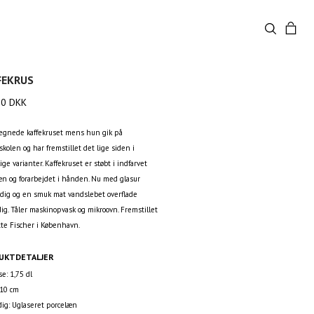
FEKRUS
00
DKK
tegnede kaffekruset mens hun gik på
kolen og har fremstillet det lige siden i
lige varianter. Kaffekruset er støbt i indfarvet
æn og forarbejdet i hånden. Nu med glasur
dig og en smuk mat vandslebet overflade
ig. Tåler maskinopvask og mikroovn. Fremstillet
tte Fischer i København.
UKTDETALJER
se: 1,75 dl
 10 cm
ig: Uglaseret porcelæn