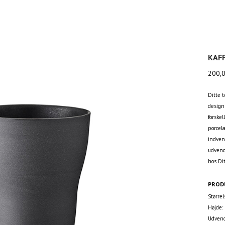
KAF
200,
Ditte 
designs
forskel
porcel
indven
udvend
hos Di
PROD
Størrel
Højde:
Udvend