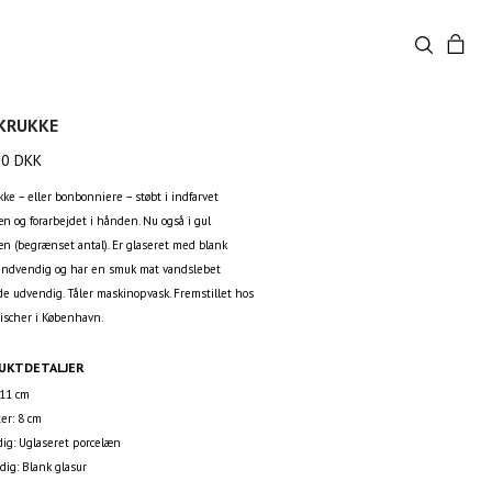
KRUKKE
00
DKK
ke – eller bonbonniere – støbt i indfarvet
n og forarbejdet i hånden. Nu også i gul
æn (begrænset antal). Er glaseret med blank
 indvendig og har en smuk mat vandslebet
de udvendig. Tåler maskinopvask. Fremstillet hos
Fischer i København.
UKTDETALJER
 11 cm
er: 8 cm
ig: Uglaseret porcelæn
dig: Blank glasur