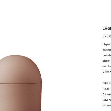
LÅG
575,
Lågkruk
porcelæ
porcel
glasur
overfla
Ditte 
PROD
Højde:
Diamet
Udvend
Indven