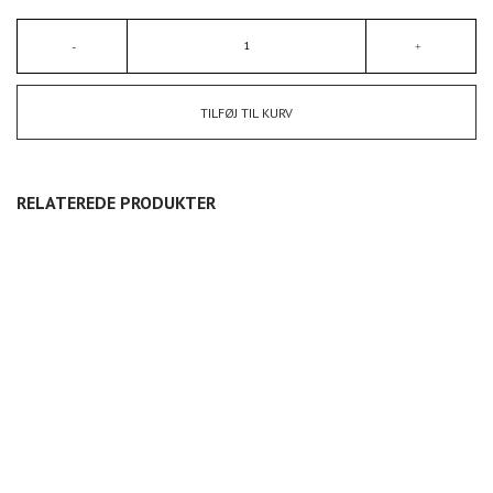
TILFØJ TIL KURV
RELATEREDE PRODUKTER
SALTKAR
LÅGKRUKKE
KLASSISK VASE STOR
175,00
DKK
575,00
DKK
725,00
DKK