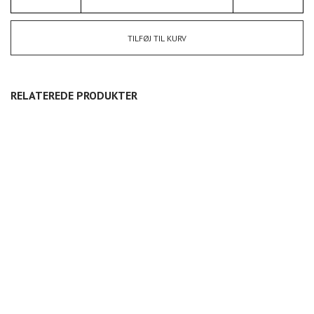
TILFØJ TIL KURV
RELATEREDE PRODUKTER
ØRERINGE STORE BÅDE –
ØRERINGE STORE BÅDE –
ØRERINGE SMÅ BÅDE –
SØLV
RHODINERET
SØLV
400,00
DKK
450,00
DKK
350,00
DKK